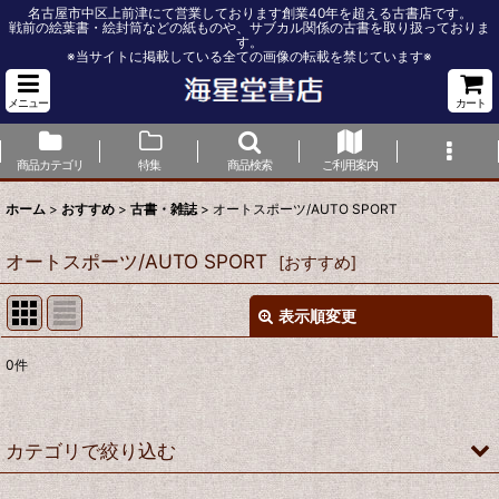
名古屋市中区上前津にて営業しております創業40年を超える古書店です。
戦前の絵葉書・絵封筒などの紙ものや、サブカル関係の古書を取り扱っておりま
す。
※当サイトに掲載している全ての画像の転載を禁じています※
メニュー
カート
商品カテゴリ
特集
商品検索
ご利用案内
ホーム
>
おすすめ
>
古書・雑誌
>
オートスポーツ/AUTO SPORT
オートスポーツ/AUTO SPORT
[
おすすめ
]
表示順変更
閉じる
0
件
表示数
:
並び順
:
カテゴリで絞り込む