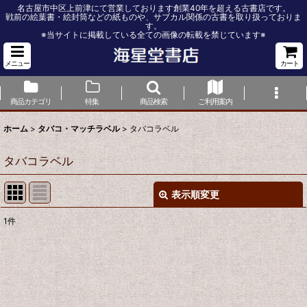
名古屋市中区上前津にて営業しております創業40年を超える古書店です。
戦前の絵葉書・絵封筒などの紙ものや、サブカル関係の古書を取り扱っておりま
す。
※当サイトに掲載している全ての画像の転載を禁じています※
メニュー
カート
商品カテゴリ
特集
商品検索
ご利用案内
ホーム
>
タバコ・マッチラベル
>
タバコラベル
タバコラベル
表示順変更
閉じる
1
件
表示数
:
並び順
: