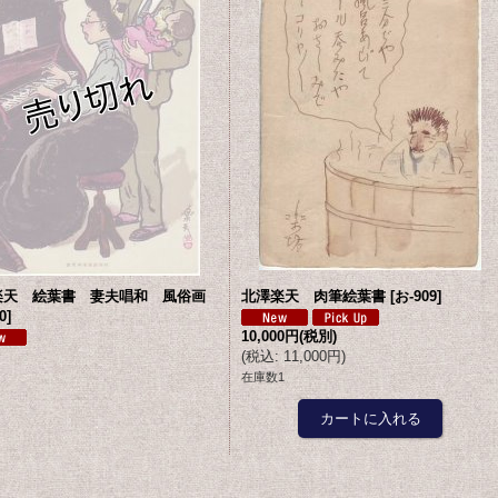
楽天 絵葉書 妻夫唱和 風俗画
北澤楽天 肉筆絵葉書
[
お-909
]
0
]
10,000円
(税別)
(
税込
:
11,000円
)
在庫数1