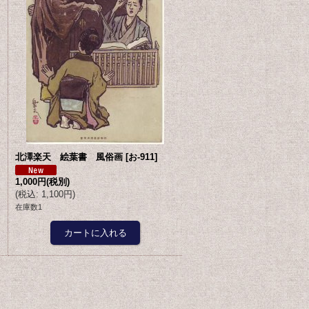
北澤楽天 絵葉書 風俗画
[
お-911
]
1,000円
(税別)
(
税込
:
1,100円
)
在庫数1