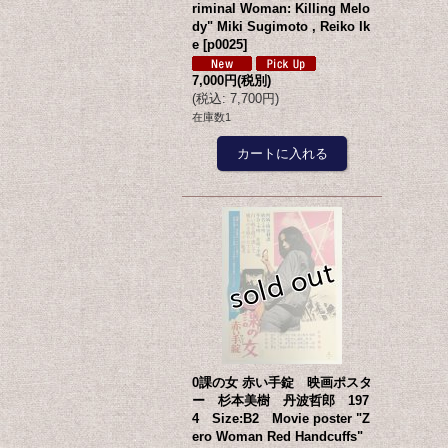
riminal Woman: Killing Melo
dy" Miki Sugimoto , Reiko Ik
e
[
p0025
]
7,000円
(税別)
(
税込
:
7,700円
)
在庫数1
0課の女 赤い手錠 映画ポスタ
ー 杉本美樹 丹波哲郎 197
4 Size:B2 Movie poster "Z
ero Woman Red Handcuffs"