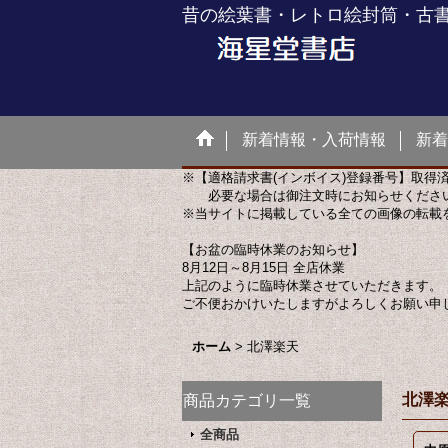
昔の絵葉書・レトロ絵封筒・古
新着情報・入荷情報
新着
※【適格請求書(インボイス)登録番号】取得
必要な場合は御注文時にお知らせくださ
※当サイトに掲載している全ての画像の転載
【お盆の臨時休業のお知らせ】
8月12日～8月15日 全店休業
上記のように臨時休業させていただきます。
ご不便おかけいたしますがよろしくお願い申
ホーム
>
北澤楽天
北澤
商品カテゴリ一覧
全商品