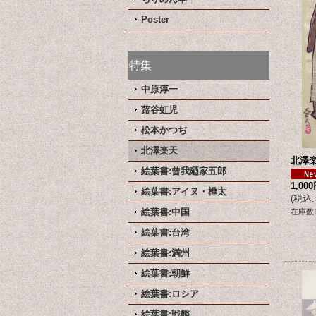
Poster
特集
中原淳一
蕗谷虹児
松本かつぢ
北澤楽天
北澤
絵葉書:曾我廼家五郎
1,00
絵葉書:アイヌ・樺太
(
税込
:
絵葉書:中国
在庫数
絵葉書:台湾
絵葉書:満州
絵葉書:朝鮮
絵葉書:ロシア
絵葉書:戦艦