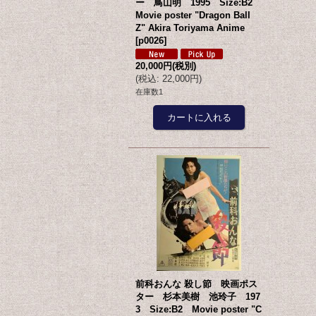
ー 鳥山明 1995 Size:B2
Movie poster "Dragon Ball
Z" Akira Toriyama Anime
[
p0026
]
20,000円
(税別)
(
税込
:
22,000円
)
在庫数1
前科おんな 殺し節 映画ポス
ター 杉本美樹 池玲子 197
3 Size:B2 Movie poster "C