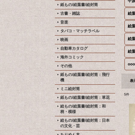
中
紙もの/絵葉書/絵封筒
古書・雑誌
絵
音楽
絵葉
タバコ・マッチラベル
絵葉
映画
自動車カタログ
絵葉
海外コミック
ooo
その他
紙もの/絵葉書/絵封筒：飛行
機
表
ミニ絵封筒
5
件
紙もの/絵葉書/絵封筒：草花
絵もの/絵葉書/絵封筒：和
柄・模様
絵もの/絵葉書/絵封筒：日本
の文化・芸
ちりめん本