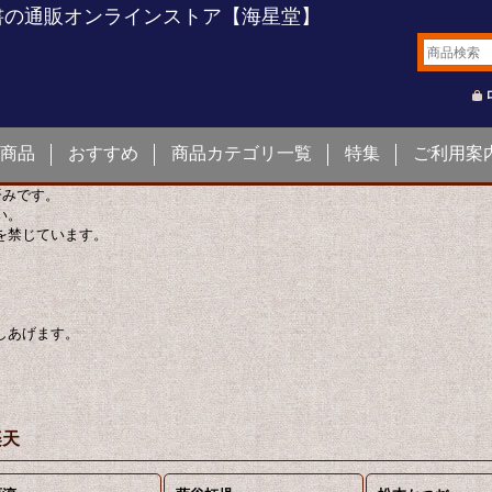
書の通販オンラインストア【海星堂】
商品
おすすめ
商品カテゴリ一覧
特集
ご利用案
済みです。
い。
を禁じています。
しあげます。
楽天