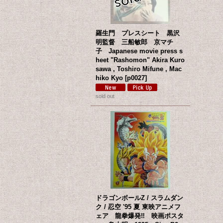
羅生門 プレスシート 黒沢
明監督 三船敏郎 京マチ
子 Japanese movie press s
heet "Rashomon" Akira Kuro
sawa , Toshiro Mifune , Mac
hiko Kyo
[
p0027
]
sold out
ドラゴンボールZ / スラムダン
ク / 忍空 '95 夏 東映アニメフ
ェア 龍拳爆発‼ 映画ポスタ