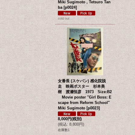
Miki Sugimoto , Tetsuro Tan
ba
[
p0024
]
sold out
女番長 (スケバン) 感化院脱
走 映画ポスター 杉本美
樹 渡瀬恒彦 1973 Size:B2
Movie poster "Girl Boss: E
scape from Reform School"
Miki Sugimoto
[
p0023
]
8,000円
(税別)
(
税込
:
8,800円
)
在庫数1