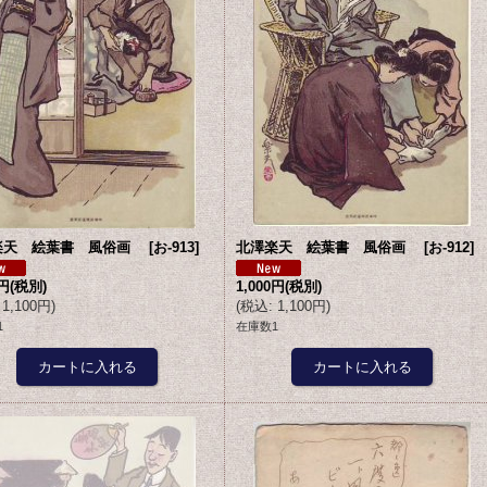
楽天 絵葉書 風俗画
[
お-913
]
北澤楽天 絵葉書 風俗画
[
お-912
]
0円
(税別)
1,000円
(税別)
1,100円
)
(
税込
:
1,100円
)
1
在庫数1