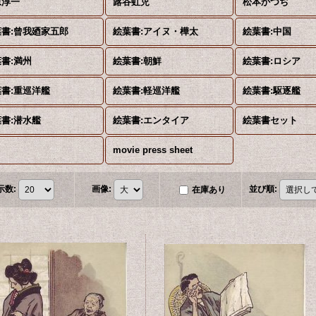
原淳一
蕗谷虹児
松本かつぢ
葉書:曾我廼家五郎
絵葉書:アイヌ・樺太
絵葉書:中国
書:満州
絵葉書:朝鮮
絵葉書:ロシア
書:重巡洋艦
絵葉書:軽巡洋艦
絵葉書:駆逐艦
書:潜水艦
絵葉書:エンタイア
絵葉書セット
movie press sheet
示数
:
画像
:
並び順
:
在庫あり