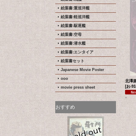
絵葉書:重巡洋艦
絵葉書:軽巡洋艦
絵葉書:駆逐艦
絵葉書:空母
絵葉書:潜水艦
絵葉書:エンタイア
絵葉書セット
Japanese Movie Poster
ooo
北澤
[
お-91
movie press sheet
×
おすすめ