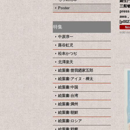
羅生
三船敏
Poster
press
awa ,
[
p002
特集
sold ou
中原淳一
蕗谷虹児
松本かつぢ
北澤楽天
絵葉書:曾我廼家五郎
絵葉書:アイヌ・樺太
絵葉書:中国
絵葉書:台湾
絵葉書:満州
絵葉書:朝鮮
絵葉書:ロシア
絵葉書:戦艦