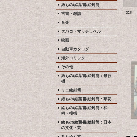
紙もの/絵葉書/絵封筒
32
件
古書・雑誌
音楽
タバコ・マッチラベル
映画
自動車カタログ
海外コミック
その他
紙もの/絵葉書/絵封筒：飛行
機
ミニ絵封筒
紙もの/絵葉書/絵封筒：草花
絵もの/絵葉書/絵封筒：和
柄・模様
絵もの/絵葉書/絵封筒：日本
の文化・芸
ちりめん本