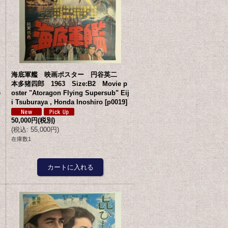
海底軍艦 映画ポスター 円谷英二
本多猪四郎 1963 Size:B2 Movie p
e
oster "Atoragon Flying Supersub" Eij
i Tsuburaya , Honda Inoshiro
[
p0019
]
50,000円
(税別)
(
税込
:
55,000円
)
在庫数1