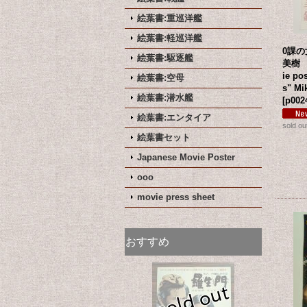
絵葉書:重巡洋艦
絵葉書:軽巡洋艦
0課
絵葉書:駆逐艦
美樹 
ie po
絵葉書:空母
s" Mi
絵葉書:潜水艦
[
p002
絵葉書:エンタイア
sold ou
絵葉書セット
Japanese Movie Poster
ooo
movie press sheet
おすすめ