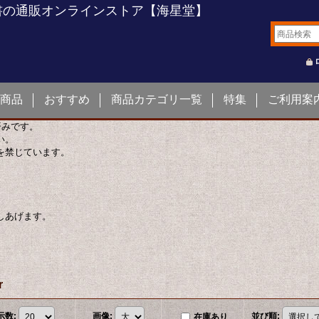
書の通販オンラインストア【海星堂】
商品
おすすめ
商品カテゴリ一覧
特集
ご利用案
済みです。
い。
を禁じています。
しあげます。
r
示数
:
画像
:
並び順
:
在庫あり