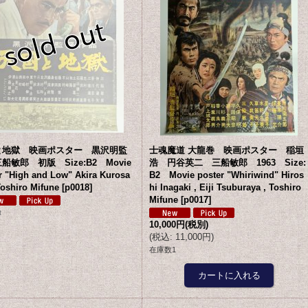
と地獄 映画ポスター 黒沢明監
士魂魔道 大龍巻 映画ポスター 稲垣
船敏郎 初版 Size:B2 Movie
浩 円谷英二 三船敏郎 1963 Size:
r "High and Low" Akira Kurosa
B2 Movie poster "Whiriwind" Hiros
Toshiro Mifune
[
p0018
]
hi Inagaki , Eiji Tsuburaya , Toshiro
Mifune
[
p0017
]
t
10,000円
(税別)
(
税込
:
11,000円
)
在庫数1