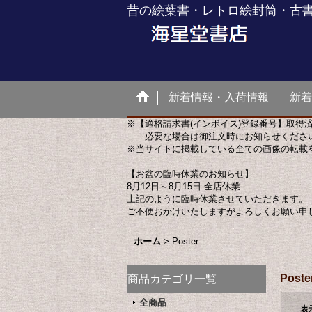
昔の絵葉書・レトロ絵封筒・古
新着情報・入荷情報
新着
※【適格請求書(インボイス)登録番号】取得
必要な場合は御注文時にお知らせくださ
※当サイトに掲載している全ての画像の転載
【お盆の臨時休業のお知らせ】
8月12日～8月15日 全店休業
上記のように臨時休業させていただきます。
ご不便おかけいたしますがよろしくお願い申
ホーム
>
Poster
Poste
商品カテゴリ一覧
全商品
表