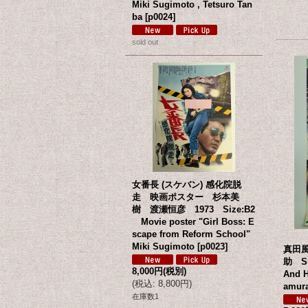
Miki Sugimoto , Tetsuro Tan
ba
[
p0024
]
sold out
女番長 (スケバン) 感化院脱
走 映画ポスター 杉本美
樹 渡瀬恒彦 1973 Size:B2
Movie poster "Girl Boss: E
scape from Reform School"
Miki Sugimoto
[
p0023
]
真田
助 Si
8,000円
(税別)
And H
(
税込
:
8,800円
)
amur
在庫数1