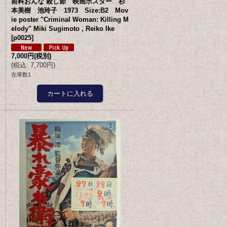
前科おんな 殺し節 映画ポスター 杉
本美樹 池玲子 1973 Size:B2 Mov
ie poster "Criminal Woman: Killing M
elody" Miki Sugimoto , Reiko Ike
[
p0025
]
7,000円
(税別)
(
税込
:
7,700円
)
在庫数1