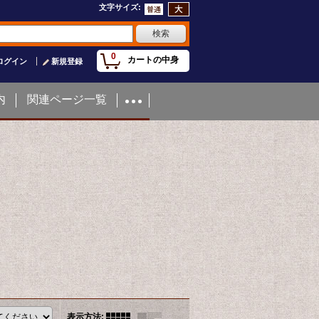
文字サイズ
:
0
カートの中身
ログイン
新規登録
内
関連ページ一覧
表示方法
: