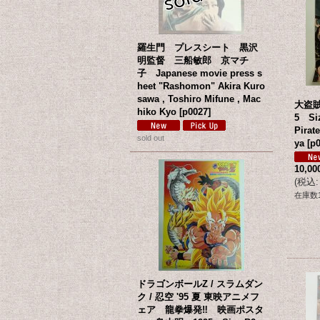
羅生門 プレスシート 黒沢
明監督 三船敏郎 京マチ
子 Japanese movie press s
heet "Rashomon" Akira Kuro
sawa , Toshiro Mifune , Mac
大盗
hiko Kyo
[
p0027
]
5 Siz
Pirat
sold out
ya
[
p
10,0
(
税込
:
在庫数
ドラゴンボールZ / スラムダン
ク / 忍空 '95 夏 東映アニメフ
ェア 龍拳爆発‼ 映画ポスタ