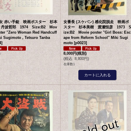
の女 赤い手錠 映画ポスター 杉本
女番長 (スケバン) 感化院脱走 映画ポ
丹波哲郎 1974 Size:B2 Mov
スター 杉本美樹 渡瀬恒彦 1973 
ster "Zero Woman Red Handcuff
ize:B2 Movie poster "Girl Boss: Esc
ki Sugimoto , Tetsuro Tanba
ape from Reform School" Miki Sugi
4
]
moto
[
p0023
]
8,000円
(税別)
t
(
税込
:
8,800円
)
在庫数1