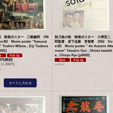
賊 映画ポスター 三船敏郎 196
秋刀魚の味 映画ポスター 小津安二
e:B2 Movie poster "Samurai
郎監督 岩下志麻 笠智衆 1962 Siz
e" Toshiro Mifune , Eiji Tsubura
e:B2 Movie poster " An Autumn Aft
0021
]
rnoon" Yasujiro Ozu , Shima Iwashit
a , Chisyu Ryu
[
p0020
]
00円
(税別)
11,000円
)
sold out
1