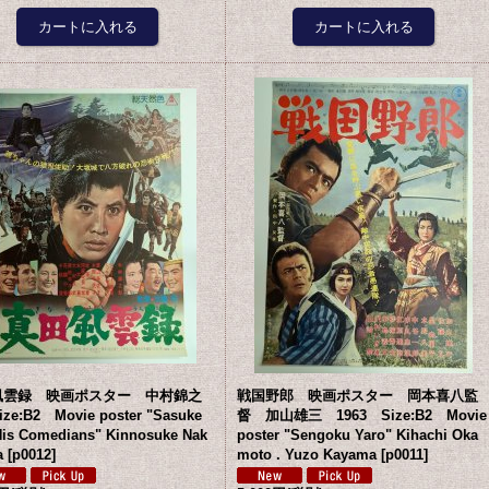
風雲録 映画ポスター 中村錦之
戦国野郎 映画ポスター 岡本喜八監
ze:B2 Movie poster "Sasuke
督 加山雄三 1963 Size:B2 Movie
is Comedians" Kinnosuke Nak
poster "Sengoku Yaro" Kihachi Oka
a
[
p0012
]
moto . Yuzo Kayama
[
p0011
]