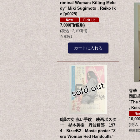
riminal Woman: Killing Melo
dy" Miki Sugimoto , Reiko Ik
e
[
p0025
]
7,000円
(税別)
(
税込
:
7,700円
)
在庫数1
香華
岡田茉莉
"The 
, Kei
10,0
0課の女 赤い手錠 映画ポスタ
(
税込
:
ー 杉本美樹 丹波哲郎 197
4 Size:B2 Movie poster "Z
在庫数
ero Woman Red Handcuffs"