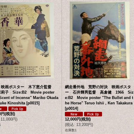
 映画ポスター 木下恵介監督
網走番外地 荒野の対決 映画ポスタ
子 Size:B2 Movie poster
ー 石井輝男監督 高倉健 1966 Siz
Scent of Incense" Mariko Okada
e:B2 Movie poster "The Bullet and t
suke Kinoshita
[
p0015
]
he Horse" Teruo Ishii , Ken Takakura
[
p0014
]
00円
(税別)
11,000円
)
12,000円
(税別)
(
税込
:
13,200円
)
1
在庫数1