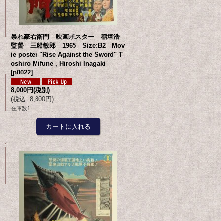
暴れ豪右衛門 映画ポスター 稲垣浩
S
監督 三船敏郎 1965 Size:B2 Mov
ie poster "Rise Against the Sword" T
oshiro Mifune , Hiroshi Inagaki
[
p0022
]
8,000円
(税別)
(
税込
:
8,800円
)
在庫数1