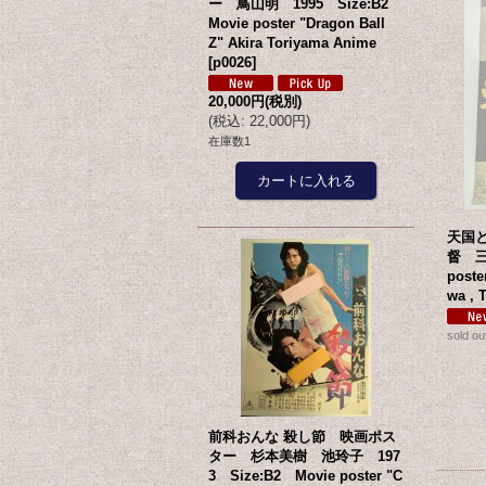
ー 鳥山明 1995 Size:B2
Movie poster "Dragon Ball
Z" Akira Toriyama Anime
[
p0026
]
20,000円
(税別)
(
税込
:
22,000円
)
在庫数1
天国
督 三
poste
wa , 
sold ou
前科おんな 殺し節 映画ポス
ター 杉本美樹 池玲子 197
3 Size:B2 Movie poster "C