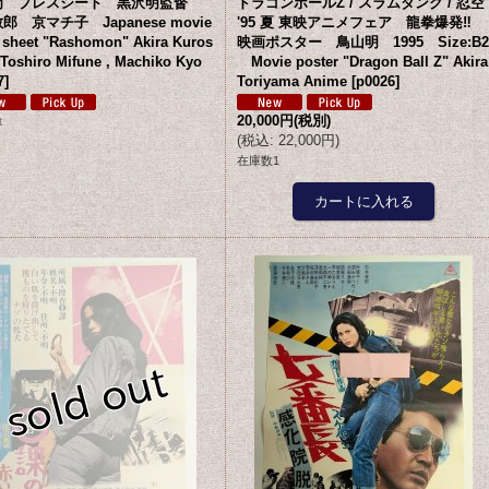
門 プレスシート 黒沢明監督
ドラゴンボールZ / スラムダンク / 忍空
郎 京マチ子 Japanese movie
'95 夏 東映アニメフェア 龍拳爆発‼
 sheet "Rashomon" Akira Kuros
映画ポスター 鳥山明 1995 Size:B2
 Toshiro Mifune , Machiko Kyo
Movie poster "Dragon Ball Z" Akira
7
]
Toriyama Anime
[
p0026
]
20,000円
(税別)
t
(
税込
:
22,000円
)
在庫数1