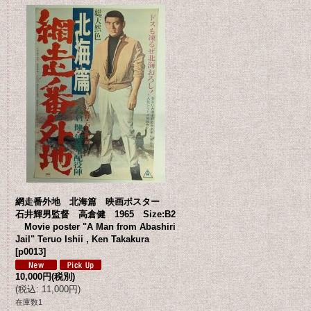
網走番外地 北海篇 映画ポスター
石井輝男監督 高倉健 1965 Size:B2
Movie poster "A Man from Abashiri
Jail" Teruo Ishii , Ken Takakura
[
p0013
]
10,000円
(税別)
(
税込
:
11,000円
)
在庫数1