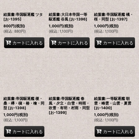
絞り込む
絵葉書:帝国駆逐艦 ツタ
絵葉書:大日本帝国一等
絵葉書:帝国駆逐艦 橘・
[
お-1395
]
駆逐艦 谷風
[
お-1396
]
桜・同型
[
お-1397
]
800
円
(税別)
1,000
円
(税別)
1,000
円
(税別)
(
税込
:
880
円
)
(
税込
:
1,100
円
)
(
税込
:
1,100
円
)
カートに入れる
カートに入れる
カートに入れる
絵葉書:帝国駆逐艦 榎・
絵葉書:帝国駆逐艦 春
絵葉書:一等駆逐艦 朝
桑・欅・槇・椿・檜・同
風・夕立・白雪・時雨・
雲・峰雲・山雲・夏雲
型
[
お-1398
]
吹雪・有明・村雨・同型
[
お-1400
]
[
お-1399
]
1,000
円
(税別)
1,000
円
(税別)
(
税込
:
1,100
円
)
(
税込
:
1,100
円
)
カートに入れる
カートに入れる