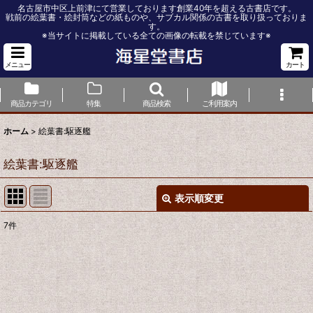
名古屋市中区上前津にて営業しております創業40年を超える古書店です。
戦前の絵葉書・絵封筒などの紙ものや、サブカル関係の古書を取り扱っておりま
す。
※当サイトに掲載している全ての画像の転載を禁じています※
メニュー
カート
商品カテゴリ
特集
商品検索
ご利用案内
ホーム
>
絵葉書:駆逐艦
絵葉書:駆逐艦
表示順変更
閉じる
7
件
表示数
:
並び順
: