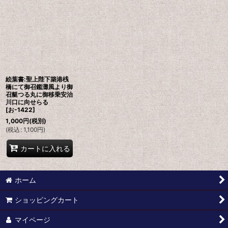
絵葉書:聖上陛下築港桟
橋にて御召鑑灘風より御
召艇つる丸に御移乗安治
川口に向せらる
[
お-1422
]
1,000
円
(税別)
(
税込
:
1,100
円
)
カートに入れる
ホーム
ショッピングカート
マイページ