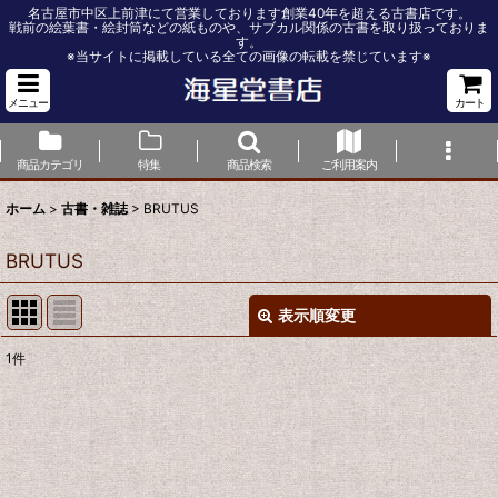
名古屋市中区上前津にて営業しております創業40年を超える古書店です。
戦前の絵葉書・絵封筒などの紙ものや、サブカル関係の古書を取り扱っておりま
す。
※当サイトに掲載している全ての画像の転載を禁じています※
メニュー
カート
商品カテゴリ
特集
商品検索
ご利用案内
ホーム
>
古書・雑誌
>
BRUTUS
BRUTUS
表示順変更
閉じる
1
件
表示数
:
並び順
: