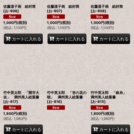
佐藤漾子画 絵封筒
佐藤漾子画 絵封筒
佐藤漾子画 絵封筒
[
お-906
]
[
お-907
]
[
お-908
]
1,000
円
(税別)
1,000
円
(税別)
1,000
円
(税別)
(
税込
:
1,100
円
)
(
税込
:
1,100
円
)
(
税込
:
1,100
円
)
カートに入れる
カートに入れる
カートに入れる
竹中英太郎 「開市大
竹中英太郎 「杏の花の
竹中英太郎 「絡糸」
吉」 満州美人絵葉書
朝」 満州美人絵葉書
満州美人絵葉書
[
お-817
]
[
お-816
]
[
お-815
]
1,800
円
(税別)
1,800
円
(税別)
(
税込
:
1,980
円
)
(
税込
:
1,980
円
)
カートに入れる
カートに入れる