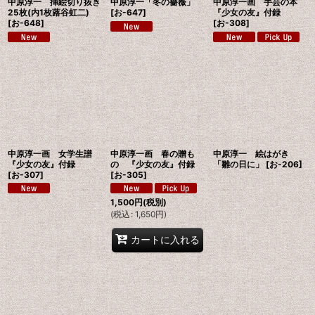
中原淳一 挿絵切り抜き
中原淳一「冬の薔薇」
中原淳一画 手芸の本
25枚(内1枚蕗谷虹二)
[
お-647
]
『少女の友』付録
[
お-648
]
[
お-308
]
中原淳一画 女学生譜
中原淳一画 春の贈も
中原淳一 絵はがき
『少女の友』付録
の 『少女の友』付録
「雛の日に」
[
お-206
]
[
お-307
]
[
お-305
]
1,500
円
(税別)
(
税込
:
1,650
円
)
カートに入れる