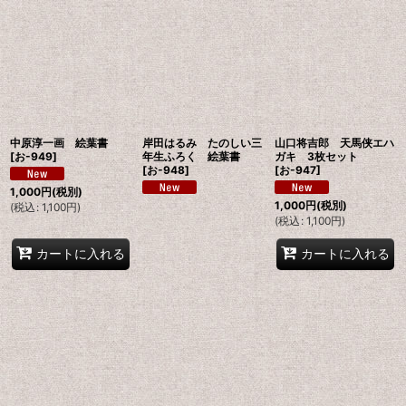
中原淳一画 絵葉書
岸田はるみ たのしい三
山口将吉郎 天馬侠エハ
[
お-949
]
年生ふろく 絵葉書
ガキ 3枚セット
[
お-948
]
[
お-947
]
1,000
円
(税別)
1,000
円
(税別)
(
税込
:
1,100
円
)
(
税込
:
1,100
円
)
カートに入れる
カートに入れる