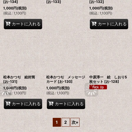
[
お-134
]
[
お-133
]
[
お-132
]
1,000
円
(税別)
1,000
円
(税別)
(
税込
:
1,100
円
)
(
税込
:
1,100
円
)
カートに入れる
カートに入れる
松本かつぢ 絵封筒
松本かつぢ メッセージ
中原淳一 絵 しおり5
[
お-131
]
カード
[
お-130
]
枚セット
[
お-128
]
1,000
円
(税別)
1,000
円
(税別)
(
税込
:
1,100
円
)
(
税込
:
1,100
円
)
カートに入れる
カートに入れる
1
2
次
»