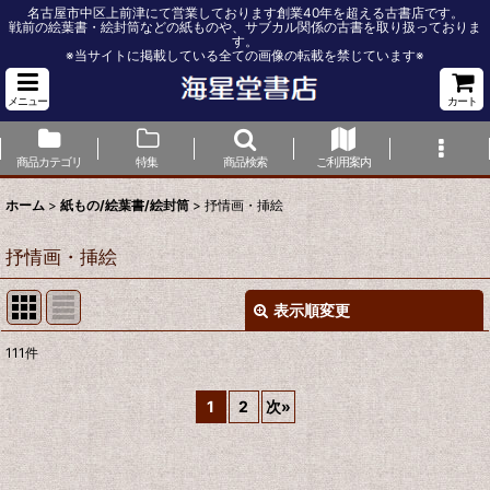
名古屋市中区上前津にて営業しております創業40年を超える古書店です。
戦前の絵葉書・絵封筒などの紙ものや、サブカル関係の古書を取り扱っておりま
す。
※当サイトに掲載している全ての画像の転載を禁じています※
メニュー
カート
商品カテゴリ
特集
商品検索
ご利用案内
ホーム
>
紙もの/絵葉書/絵封筒
>
抒情画・挿絵
抒情画・挿絵
表示順変更
閉じる
111
件
表示数
:
1
2
次
»
並び順
: