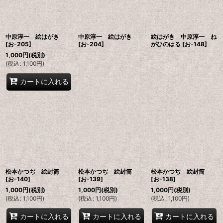
中原淳一 絵はがき
中原淳一 絵はがき
絵はがき 中原淳一 ね
[
お-205
]
[
お-204
]
がひのはる
[
お-148
]
1,000
円
(税別)
(
税込
:
1,100
円
)
カートに入れる
松本かつぢ 絵封筒
松本かつぢ 絵封筒
松本かつぢ 絵封筒
[
お-140
]
[
お-139
]
[
お-138
]
1,000
円
(税別)
1,000
円
(税別)
1,000
円
(税別)
(
税込
:
1,100
円
)
(
税込
:
1,100
円
)
(
税込
:
1,100
円
)
カートに入れる
カートに入れる
カートに入れる