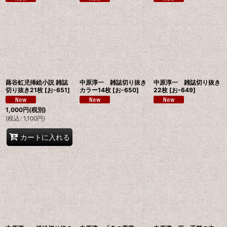
蕗谷虹児挿絵小説 雑誌
中原淳一 雑誌切り抜き
中原淳一 雑誌切り抜き
切り抜き21枚
[
お-651
]
カラー14枚
[
お-650
]
22枚
[
お-649
]
1,000
円
(税別)
(
税込
:
1,100
円
)
カートに入れる