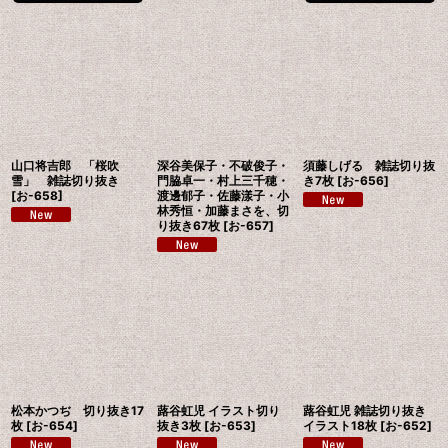
山口将吉郎 「桜吹
深谷美保子・不破俊子・
須藤しげる 雑誌切り抜
雪」 雑誌切り抜き
門脇卓一・村上三千穂・
き7枚
[
お-656
]
[
お-658
]
渡邊郁子・佐藤漾子・小
林秀恒・加藤まさを、切
り抜き67枚
[
お-657
]
松本かつぢ 切り抜き17
蕗谷虹児 イラスト切り
蕗谷虹児 雑誌切り抜き
枚
[
お-654
]
抜き3枚
[
お-653
]
イラスト18枚
[
お-652
]