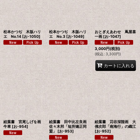
絞り込む
松本かつぢ 木版ハリ
松本かつぢ 木版ハリ
おとぎえあわせ 蔦屋喜
エ No.14
[
お-1050
]
エ No.3
[
お-1049
]
一画
[
お-1047
]
3,000
円
(税別)
(
税込
:
3,300
円
)
カートに入れる
絵葉書 宮尾しげを画
絵葉書 田中比左良画
絵葉書 苅谷深隍画 大
牛車
[
お-954
]
佐々木邦「短所矯正同
佛次郎「南海行」の織江
盟」
[
お-953
]
[
お-952
]