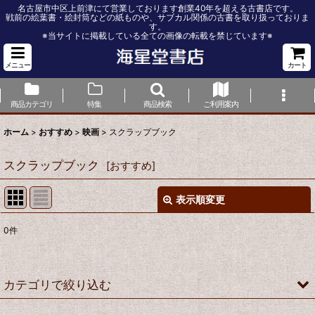
名古屋市中区上前津にて営業しております創業40年を超える古書店です。
戦前の絵葉書・絵封筒などの紙ものや、サブカル関係の古書を取り扱っておりま
す。
※当サイトに掲載している全ての画像の転載を禁じています※
メニュー
カート
商品カテゴリ
特集
商品検索
ご利用案内
ホーム
>
おすすめ
>
映画
>
スクラップブック
スクラップブック
[
おすすめ
]
表示順変更
閉じる
0
件
表示数
:
並び順
:
カテゴリで絞り込む