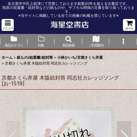
名古屋市中区上前津にて営業しております創業40年を超える古書店です。
戦前の絵葉書・絵封筒などの紙ものや、サブカル関係の古書を取り扱っておりま
す。
※当サイトに掲載している全ての画像の転載を禁じています※
メニュー
カート
商品カテゴリ
特集
商品検索
ご利用案内
ホーム
>
紙もの/絵葉書/絵封筒
>
小林かいち/京都さくら井屋
>
京都さくら井屋 木版絵封筒 同志社カレッジソング
京都さくら井屋 木版絵封筒 同志社カレッジソング
[
お-1519
]