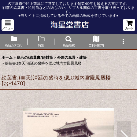
名古屋市中区上前津にて営業しております創業40年を超える古書店です。
戦前の絵葉書・絵封筒などの紙ものや、サブカル関係の古書を取り扱っておりま
す。
※当サイトに掲載している全ての画像の転載を禁じています※
メニュー
カート
商品カテゴリ
特集
商品検索
ご利用案内
ホーム
>
紙もの/絵葉書/絵封筒
>
外国の風景・建築
>
絵葉書:(奉天)清廷の盛時を偲ぶ城内宮殿鳳凰楼
絵葉書:(奉天)清廷の盛時を偲ぶ城内宮殿鳳凰楼
[
お-1470
]