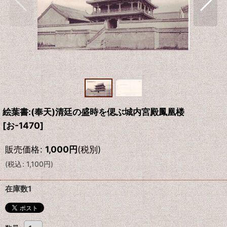
絵葉書:(奉天)清廷の盛時を偲ぶ城内宮殿鳳凰楼
[
お-1470
]
販売価格
:
1,000
円
(税別)
(
税込
:
1,100
円
)
在庫数1