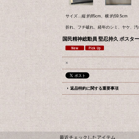
サイズ…縦:約85cm、横:約59.5cm
折れ、フチ破れ、経年のシミ、ヤケ、汚
国民精神総動員 堅忍持久 ポスター
×
返品特約に関する重要事項
最近チェックしたアイテム