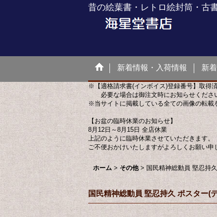
昔の絵葉書・レトロ絵封筒・古
新着情報・入荷情報
新着
※【適格請求書(インボイス)登録番号】取得
必要な場合は御注文時にお知らせくださ
※当サイトに掲載している全ての画像の転載
【お盆の臨時休業のお知らせ】
8月12日～8月15日 全店休業
上記のように臨時休業させていただきます。
ご不便おかけいたしますがよろしくお願い申
ホーム
>
その他
>
国民精神総動員 堅忍持久
国民精神総動員 堅忍持久 ポスター(デ