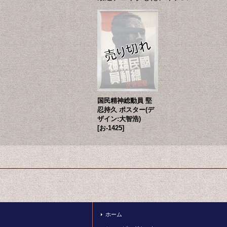
国民精神総動員 堅
忍持久 ポスター(デ
ザイン:大智浩)
[
お-1425
]
ホーム