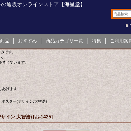
書の通販オンラインストア【海星堂】
商品
おすすめ
商品カテゴリ一覧
特集
ご利用案
済みです。
い。
を禁じています。
しあげます。
 ポスター(デザイン:大智浩)
ザイン:大智浩)
[
お-1425
]