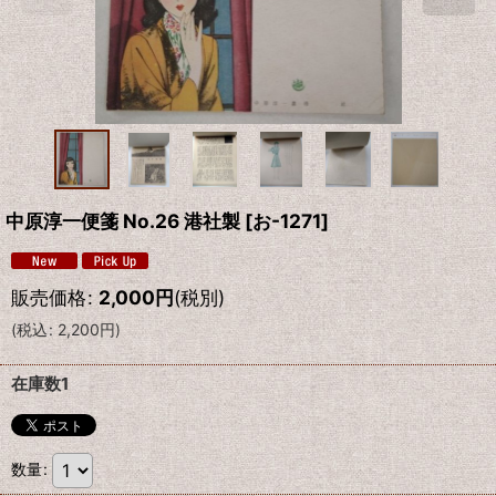
中原淳一便箋 No.26 港社製
[
お-1271
]
販売価格
:
2,000
円
(税別)
(
税込
:
2,200
円
)
在庫数1
数量
: