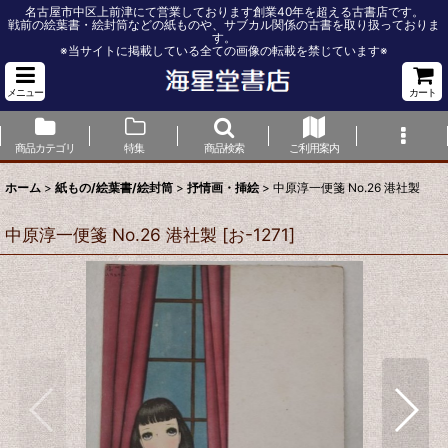
名古屋市中区上前津にて営業しております創業40年を超える古書店です。
戦前の絵葉書・絵封筒などの紙ものや、サブカル関係の古書を取り扱っておりま
す。
※当サイトに掲載している全ての画像の転載を禁じています※
メニュー
カート
商品カテゴリ
特集
商品検索
ご利用案内
ホーム
>
紙もの/絵葉書/絵封筒
>
抒情画・挿絵
>
中原淳一便箋 No.26 港社製
中原淳一便箋 No.26 港社製
[
お-1271
]