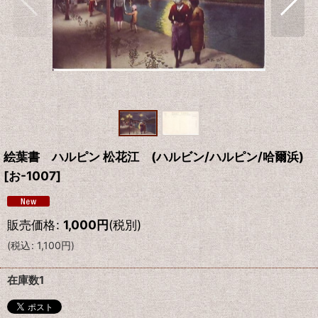
絵葉書 ハルピン 松花江 (ハルビン/ハルピン/哈爾浜)
[
お-1007
]
販売価格
:
1,000
円
(税別)
(
税込
:
1,100
円
)
在庫数1