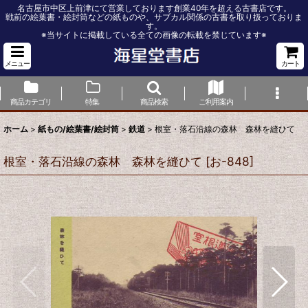
名古屋市中区上前津にて営業しております創業40年を超える古書店です。
戦前の絵葉書・絵封筒などの紙ものや、サブカル関係の古書を取り扱っておりま
す。
※当サイトに掲載している全ての画像の転載を禁じています※
メニュー
カート
商品カテゴリ
特集
商品検索
ご利用案内
ホーム
>
紙もの/絵葉書/絵封筒
>
鉄道
>
根室・落石沿線の森林 森林を縫ひて
根室・落石沿線の森林 森林を縫ひて
[
お-848
]