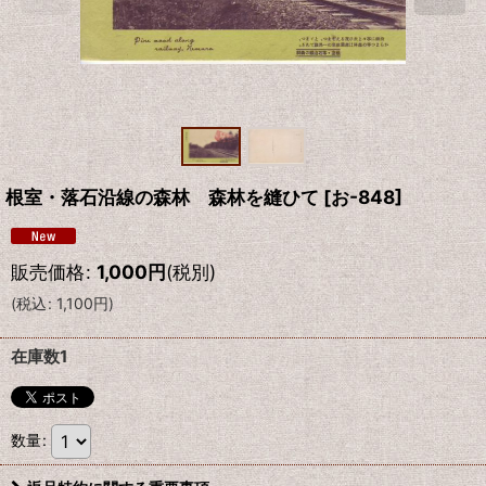
根室・落石沿線の森林 森林を縫ひて
[
お-848
]
販売価格
:
1,000
円
(税別)
(
税込
:
1,100
円
)
在庫数1
数量
: