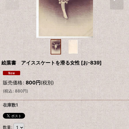
絵葉書 アイススケートを滑る女性
[
お-839
]
販売価格
:
800
円
(税別)
(
税込
:
880
円
)
在庫数1
数量
: