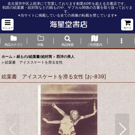
名古屋市中区上前津にて営業しております創業40年を超える古書店です。
戦前の絵葉書・絵封筒などの紙ものや、サブカル関係の古書を取り扱っておりま
す。
※当サイトに掲載している全ての画像の転載を禁じています※
メニュー
カート
商品カテゴリ
特集
商品検索
ご利用案内
ホーム
>
紙もの/絵葉書/絵封筒
>
西洋の美人
>
絵葉書 アイススケートを滑る女性
絵葉書 アイススケートを滑る女性
[
お-839
]