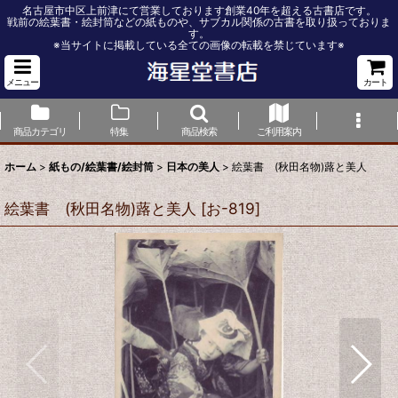
名古屋市中区上前津にて営業しております創業40年を超える古書店です。
戦前の絵葉書・絵封筒などの紙ものや、サブカル関係の古書を取り扱っておりま
す。
※当サイトに掲載している全ての画像の転載を禁じています※
メニュー
カート
商品カテゴリ
特集
商品検索
ご利用案内
ホーム
>
紙もの/絵葉書/絵封筒
>
日本の美人
>
絵葉書 (秋田名物)蕗と美人
絵葉書 (秋田名物)蕗と美人
[
お-819
]