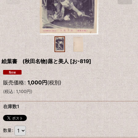
絵葉書 (秋田名物)蕗と美人
[
お-819
]
販売価格
:
1,000
円
(税別)
(
税込
:
1,100
円
)
在庫数1
数量
: