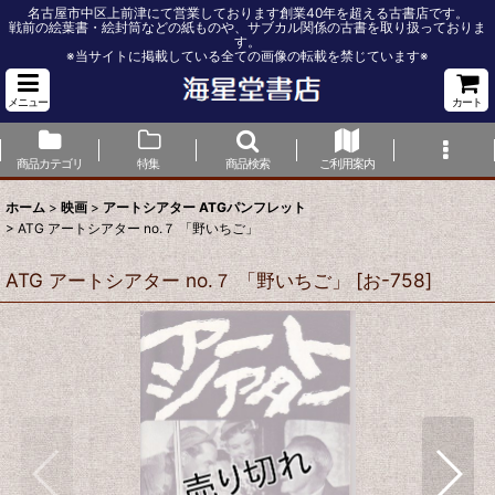
名古屋市中区上前津にて営業しております創業40年を超える古書店です。
戦前の絵葉書・絵封筒などの紙ものや、サブカル関係の古書を取り扱っておりま
す。
※当サイトに掲載している全ての画像の転載を禁じています※
メニュー
カート
商品カテゴリ
特集
商品検索
ご利用案内
ホーム
>
映画
>
アートシアター ATGパンフレット
>
ATG アートシアター no.７ 「野いちご」
ATG アートシアター no.７ 「野いちご」
[
お-758
]