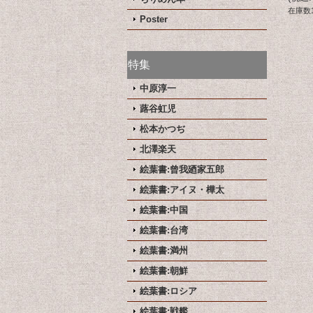
在庫数
Poster
特集
中原淳一
蕗谷虹児
松本かつぢ
北澤楽天
絵葉書:曾我廼家五郎
絵葉書:アイヌ・樺太
絵葉書:中国
絵葉書:台湾
絵葉書:満州
絵葉書:朝鮮
絵葉書:ロシア
絵葉書:戦艦