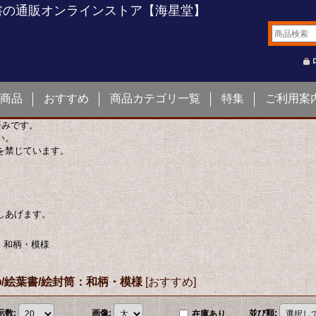
書の通販オンラインストア【海星堂】
商品
おすすめ
商品カテゴリ一覧
特集
ご利用案
済みです。
い。
を禁じています。
しあげます。
：和柄・模様
/絵葉書/絵封筒：和柄・模様
[
おすすめ
]
示数
:
画像
:
並び順
:
在庫あり