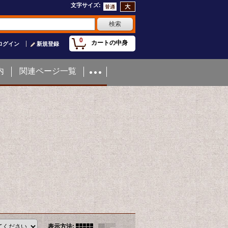
文字サイズ
:
0
カートの中身
ログイン
新規登録
内
関連ページ一覧
表示方法
: