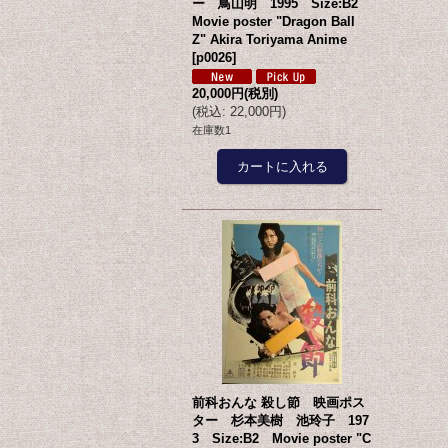
ー 鳥山明 1995 Size:B2
Movie poster "Dragon Ball
Z" Akira Toriyama Anime
[
p0026
]
20,000円
(税別)
(
税込
:
22,000円
)
在庫数1
前科おんな 殺し節 映画ポス
ター 杉本美樹 池玲子 197
3 Size:B2 Movie poster "C