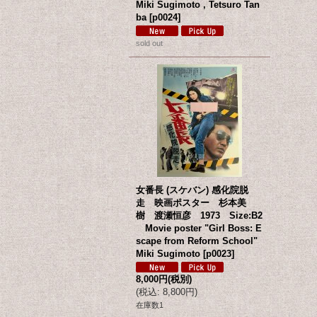
Miki Sugimoto , Tetsuro Tan
ba
[
p0024
]
sold out
女番長 (スケバン) 感化院脱
走 映画ポスター 杉本美
樹 渡瀬恒彦 1973 Size:B2
Movie poster "Girl Boss: E
scape from Reform School"
Miki Sugimoto
[
p0023
]
8,000円
(税別)
(
税込
:
8,800円
)
在庫数1