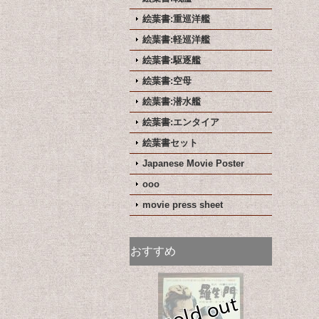
絵葉書:重巡洋艦
絵葉書:軽巡洋艦
絵葉書:駆逐艦
絵葉書:空母
絵葉書:潜水艦
絵葉書:エンタイア
絵葉書セット
Japanese Movie Poster
ooo
movie press sheet
おすすめ