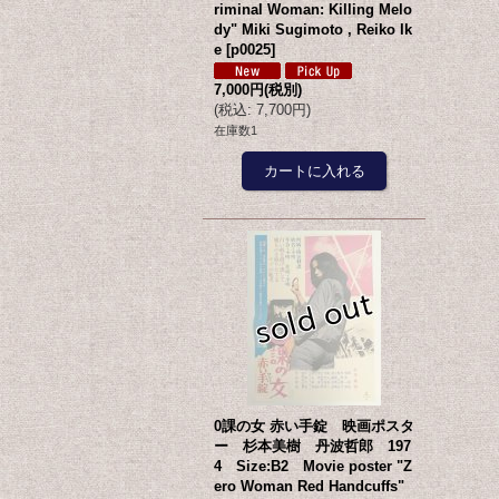
riminal Woman: Killing Melo
dy" Miki Sugimoto , Reiko Ik
e
[
p0025
]
7,000円
(税別)
(
税込
:
7,700円
)
在庫数1
0課の女 赤い手錠 映画ポスタ
ー 杉本美樹 丹波哲郎 197
4 Size:B2 Movie poster "Z
ero Woman Red Handcuffs"