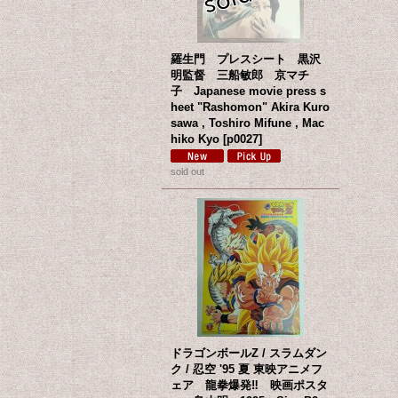
羅生門 プレスシート 黒沢
明監督 三船敏郎 京マチ
子 Japanese movie press s
heet "Rashomon" Akira Kuro
sawa , Toshiro Mifune , Mac
hiko Kyo
[
p0027
]
sold out
ドラゴンボールZ / スラムダン
ク / 忍空 '95 夏 東映アニメフ
ェア 龍拳爆発‼ 映画ポスタ