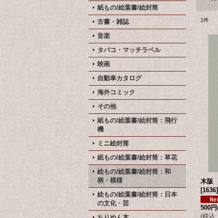
紙もの/絵葉書/絵封筒
1
件
古書・雑誌
音楽
タバコ・マッチラベル
映画
自動車カタログ
海外コミック
その他
紙もの/絵葉書/絵封筒：飛行
機
ミニ絵封筒
紙もの/絵葉書/絵封筒：草花
絵もの/絵葉書/絵封筒：和
柄・模様
木版
[
1636
]
絵もの/絵葉書/絵封筒：日本
の文化・芸
500円
(
税込
:
ちりめん本