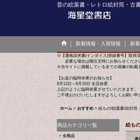
昔の絵葉書・レトロ絵封筒・古
新着情報・入荷情報
新着
※【適格請求書(インボイス)登録番号】取得
必要な場合は御注文時にお知らせくださ
※当サイトに掲載している全ての画像の転載
【お盆の臨時休業のお知らせ】
8月12日～8月15日 全店休業
上記のように臨時休業させていただきます。
ご不便おかけいたしますがよろしくお願い申
ホーム
>
おすすめ
>
絵もの/絵葉書/絵封筒
絵もの
商品カテゴリ一覧
全商品
表