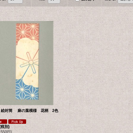
 絵封筒 麻の葉模様 花柄 2色
(税別)
550円
)