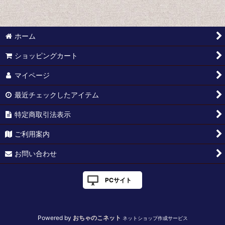
絞り込む
中原淳一
蕗谷虹児
ホーム
松本かつぢ
ショッピングカート
北澤楽天
マイページ
絵葉書:曾我廼家五郎
最近チェックしたアイテム
絵葉書:アイヌ・樺太
特定商取引法表示
ご利用案内
絵葉書:中国
お問い合わせ
絵葉書:台湾
絵葉書:満州
PCサイト
絵葉書:朝鮮
Powered by
おちゃのこネット
ネットショップ作成サービス
絵葉書:ロシア