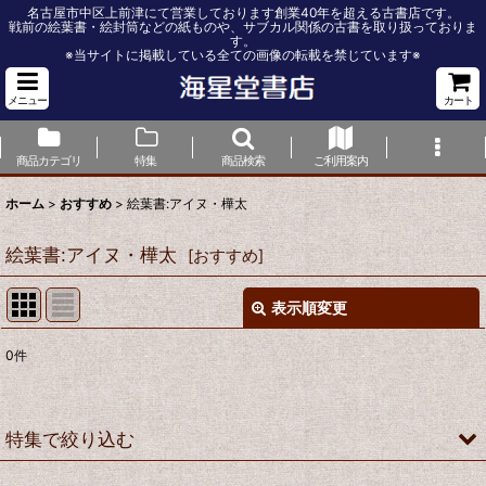
名古屋市中区上前津にて営業しております創業40年を超える古書店です。
戦前の絵葉書・絵封筒などの紙ものや、サブカル関係の古書を取り扱っておりま
す。
※当サイトに掲載している全ての画像の転載を禁じています※
メニュー
カート
商品カテゴリ
特集
商品検索
ご利用案内
ホーム
>
おすすめ
>
絵葉書:アイヌ・樺太
絵葉書:アイヌ・樺太
[
おすすめ
]
表示順変更
閉じる
0
件
表示数
:
並び順
:
特集で絞り込む