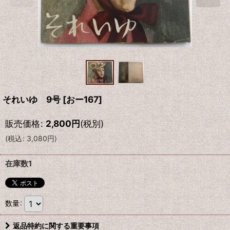
それいゆ 9号
[
おー167
]
販売価格
:
2,800
円
(税別)
(
税込
:
3,080
円
)
在庫数1
数量
:
返品特約に関する重要事項