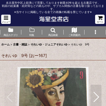
名古屋市中区上前津にて営業しております創業40年を超える古書店です。
戦前の絵葉書・絵封筒などの紙ものや、サブカル関係の古書を取り扱っておりま
す。
※当サイトに掲載している全ての画像の転載を禁じています※
メニュー
カート
商品カテゴリ
特集
商品検索
ご利用案内
ホーム
>
古書・雑誌
>
それいゆ・ジュニアそれいゆ
>
それいゆ 9号
それいゆ 9号
[
おー167
]