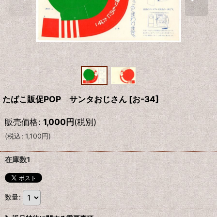
たばこ販促POP サンタおじさん
[
お-34
]
販売価格
:
1,000
円
(税別)
(
税込
:
1,100
円
)
在庫数1
数量
: