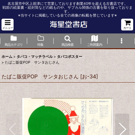
名古屋市中区上前津にて営業しております創業40年を超える古書店です。
戦前の絵葉書・絵封筒などの紙ものや、サブカル関係の古書を取り扱っておりま
す。
※当サイトに掲載している全ての画像の転載を禁じています※
メニュー
カート
商品カテゴリ
特集
商品検索
ご利用案内
ホーム
>
タバコ・マッチラベル
>
タバコポスター
>
たばこ販促POP サンタおじさん
たばこ販促POP サンタおじさん
[
お-34
]