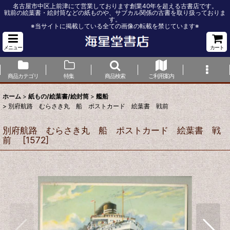
名古屋市中区上前津にて営業しております創業40年を超える古書店です。
戦前の絵葉書・絵封筒などの紙ものや、サブカル関係の古書を取り扱っておりま
す。
※当サイトに掲載している全ての画像の転載を禁じています※
メニュー
カート
商品カテゴリ
特集
商品検索
ご利用案内
ホーム
>
紙もの/絵葉書/絵封筒
>
艦船
>
別府航路 むらさき丸 船 ポストカード 絵葉書 戦前
別府航路 むらさき丸 船 ポストカード 絵葉書 戦
前
[
1572
]