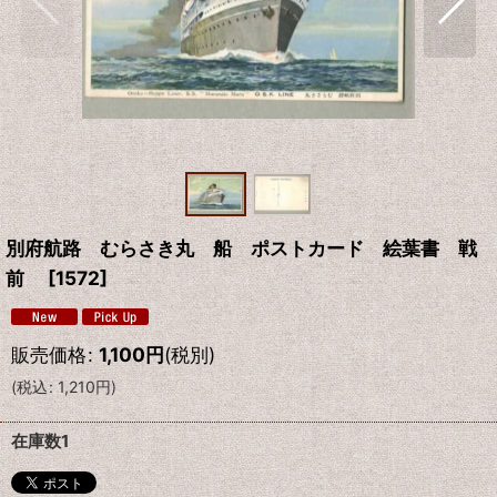
別府航路 むらさき丸 船 ポストカード 絵葉書 戦
前
[
1572
]
販売価格
:
1,100
円
(税別)
(
税込
:
1,210
円
)
在庫数1