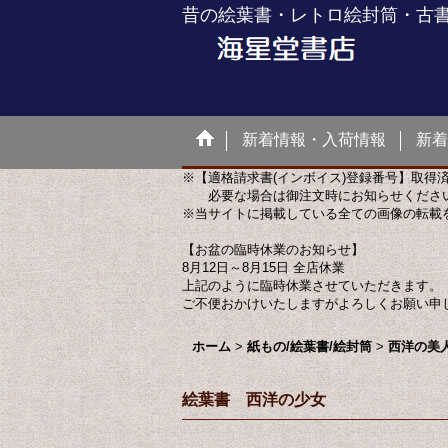
昔の絵葉書・レトロ絵封筒・古
新着情報・入荷情報
新着
※【適格請求書(インボイス)登録番号】取得
必要な場合は御注文時にお知らせくださ
※当サイトに掲載している全ての画像の転載
【お盆の臨時休業のお知らせ】
8月12日～8月15日 全店休業
上記のように臨時休業させていただきます。
ご不便おかけいたしますがよろしくお願い申
ホーム
>
紙もの/絵葉書/絵封筒
>
西洋の美
絵葉書 西洋の少女