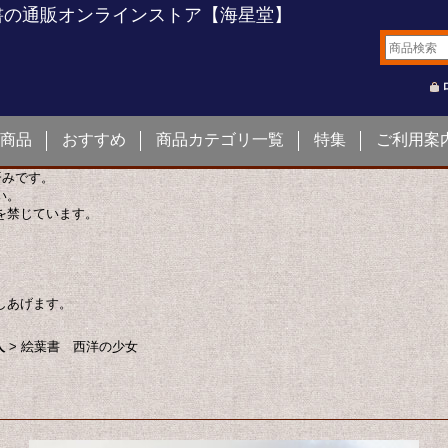
書の通販オンラインストア【海星堂】
商品
おすすめ
商品カテゴリ一覧
特集
ご利用案
済みです。
い。
を禁じています。
しあげます。
人
>
絵葉書 西洋の少女