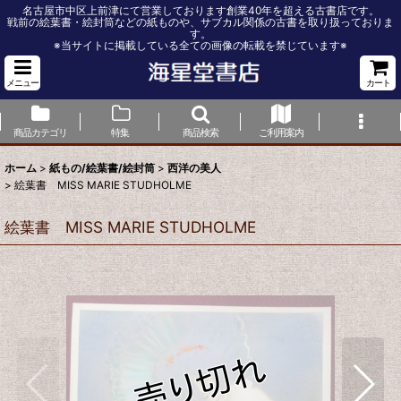
名古屋市中区上前津にて営業しております創業40年を超える古書店です。
戦前の絵葉書・絵封筒などの紙ものや、サブカル関係の古書を取り扱っておりま
す。
※当サイトに掲載している全ての画像の転載を禁じています※
メニュー
カート
商品カテゴリ
特集
商品検索
ご利用案内
ホーム
>
紙もの/絵葉書/絵封筒
>
西洋の美人
>
絵葉書 MISS MARIE STUDHOLME
絵葉書 MISS MARIE STUDHOLME