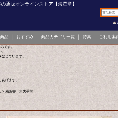
書の通販オンラインストア【海星堂】
商品
おすすめ
商品カテゴリ一覧
特集
ご利用案
済みです。
い。
を禁じています。
しあげます。
人
>
絵葉書 太夫手前