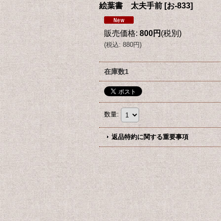
絵葉書 太夫手前
[
お-833
]
販売価格
:
800円
(税別)
(
税込
:
880円
)
在庫数1
数量
:
返品特約に関する重要事項