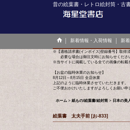
昔の絵葉書・レトロ絵封筒・古
新着情報・入荷情報
新着
※【適格請求書(インボイス)登録番号】取得
必要な場合は御注文時にお知らせくださ
※当サイトに掲載している全ての画像の転載
【お盆の臨時休業のお知らせ】
8月12日～8月15日 全店休業
上記のように臨時休業させていただきます。
ご不便おかけいたしますがよろしくお願い申
ホーム
>
紙もの/絵葉書/絵封筒
>
日本の美
絵葉書 太夫手前
[
お-833
]