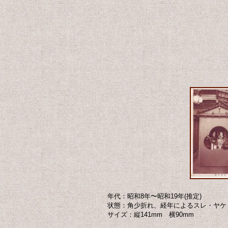
年代：昭和8年〜昭和19年(推定)
状態：角少折れ、経年によるスレ・ヤケ
サイズ：縦141mm 横90mm