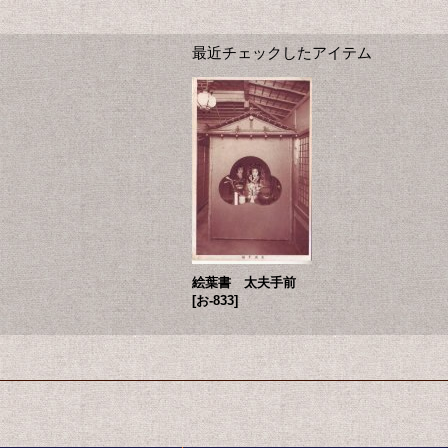
最近チェックしたアイテム
絵葉書 太夫手前
[
お-833
]