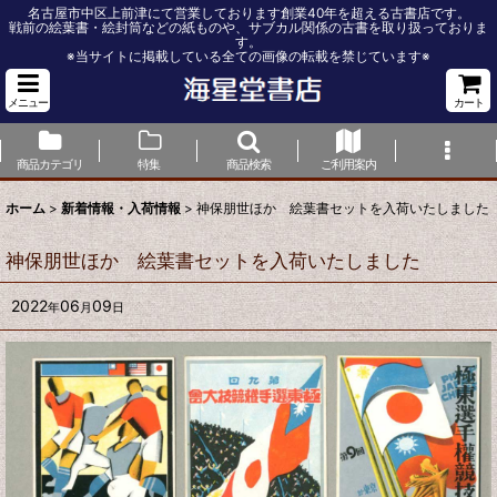
名古屋市中区上前津にて営業しております創業40年を超える古書店です。
戦前の絵葉書・絵封筒などの紙ものや、サブカル関係の古書を取り扱っておりま
す。
※当サイトに掲載している全ての画像の転載を禁じています※
メニュー
カート
商品カテゴリ
特集
商品検索
ご利用案内
ホーム
>
新着情報・入荷情報
>
神保朋世ほか 絵葉書セットを入荷いたしました
神保朋世ほか 絵葉書セットを入荷いたしました
2022
06
09
年
月
日