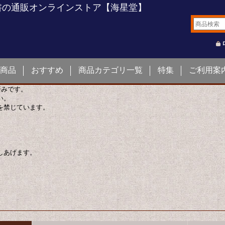
書の通販オンラインストア【海星堂】
商品
おすすめ
商品カテゴリ一覧
特集
ご利用案
済みです。
い。
を禁じています。
しあげます。