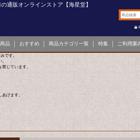
書の通販オンラインストア【海星堂】
商品
おすすめ
商品カテゴリ一覧
特集
ご利用案
済みです。
い。
を禁じています。
しあげます。