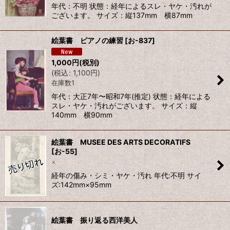
年代：不明 状態：経年によるスレ・ヤケ・汚れが
ございます。 サイズ：縦137mm 横87mm
絵葉書 ピアノの練習
[
お-837
]
1,000
円
(税別)
(
税込
:
1,100
円
)
在庫数1
年代：大正7年〜昭和7年(推定) 状態：経年による
スレ・ヤケ・汚れがございます。 サイズ：縦
140mm 横90mm
絵葉書 MUSEE DES ARTS DECORATIFS
[
お-55
]
×
経年の傷み・シミ・ヤケ・汚れ 年代:不明 サイ
ズ:142mm×95mm
絵葉書 振り返る西洋美人