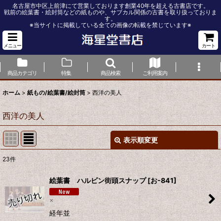
名古屋市中区上前津にて営業しております創業40年を超える古書店です。
戦前の絵葉書・絵封筒などの紙ものや、サブカル関係の古書を取り扱っておりま
す。
※当サイトに掲載している全ての画像の転載を禁じています※
メニュー
カート
商品カテゴリ
特集
商品検索
ご利用案内
ホーム
>
紙もの/絵葉書/絵封筒
>
西洋の美人
西洋の美人
表示順変更
閉じる
23
件
表示数
:
絵葉書 ハルビン街頭スナップ
[
お-841
]
並び順
:
×
経年並