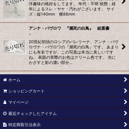
洋趣味の格好をしてます。 年代：不明 状態：経
年によるスレ・ヤケ・汚れがございます。 サイ
ズ：縦140mm 横88mm
アンナ・パヴロワ 『瀕死の白鳥』 絵葉書
×
20世紀初頭のロシアのバレリーナ、アンナ・パヴ
ロヴナ・パヴロワの『瀕死の白鳥』です。 あまり
にも有名ですが、この写真は本当に美しいです
ね。 表面の実際のお色はクリーム色です。 光に
かざすと影の濃い部分…
ホーム
ショッピングカート
マイページ
最近チェックしたアイテム
特定商取引法表示