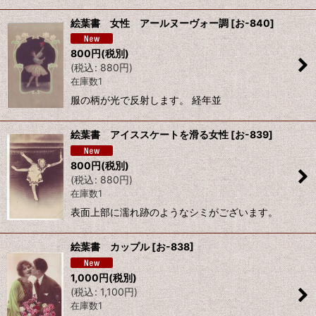
絞り込む
絵葉書 女性 アールヌーヴォー調
[
お-840
]
800
円
(税別)
(
税込
:
880
円
)
在庫数1
服の柄が光で反射します。 経年並
絵葉書 アイススケートを滑る女性
[
お-839
]
800
円
(税別)
(
税込
:
880
円
)
在庫数1
表面上部に濡れ跡のようなシミがございます。
絵葉書 カップル
[
お-838
]
1,000
円
(税別)
(
税込
:
1,100
円
)
在庫数1