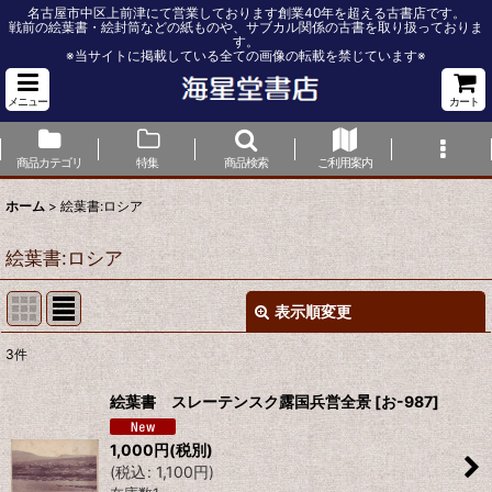
名古屋市中区上前津にて営業しております創業40年を超える古書店です。
戦前の絵葉書・絵封筒などの紙ものや、サブカル関係の古書を取り扱っておりま
す。
※当サイトに掲載している全ての画像の転載を禁じています※
メニュー
カート
商品カテゴリ
特集
商品検索
ご利用案内
ホーム
>
絵葉書:ロシア
絵葉書:ロシア
表示順変更
閉じる
3
件
表示数
:
絵葉書 スレーテンスク露国兵営全景
[
お-987
]
並び順
:
1,000
円
(税別)
(
税込
:
1,100
円
)