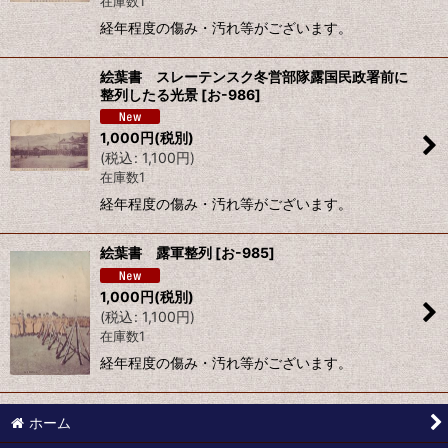
在庫数1
絞り込む
経年程度の傷み・汚れ等がございます。
絵葉書 スレーテンスク冬営部隊露国民政署前に
整列したる光景
[
お-986
]
1,000
円
(税別)
(
税込
:
1,100
円
)
在庫数1
経年程度の傷み・汚れ等がございます。
絵葉書 露軍整列
[
お-985
]
1,000
円
(税別)
(
税込
:
1,100
円
)
在庫数1
経年程度の傷み・汚れ等がございます。
ホーム