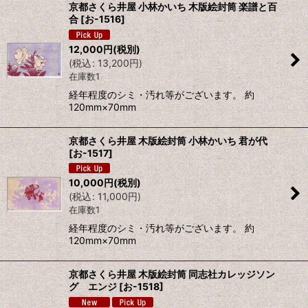
京都さくら井屋 小林かいち 木版絵封筒 楽譜と百
合
[
お-1516
]
12,000
円
(税別)
(
税込
:
13,200
円
)
在庫数1
経年程度のシミ・汚れ等がございます。 約
120mm×70mm
京都さくら井屋 木版絵封筒 小林かいち 君が代
[
お-1517
]
10,000
円
(税別)
(
税込
:
11,000
円
)
在庫数1
経年程度のシミ・汚れ等がございます。 約
120mm×70mm
京都さくら井屋 木版絵封筒 同志社カレッジソン
グ エンジ
[
お-1518
]