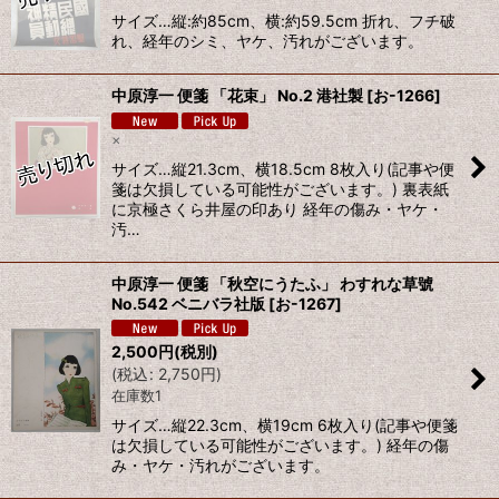
サイズ…縦:約85cm、横:約59.5cm 折れ、フチ破
れ、経年のシミ、ヤケ、汚れがございます。
中原淳一 便箋 「花束」 No.2 港社製
[
お-1266
]
×
サイズ…縦21.3cm、横18.5cm 8枚入り(記事や便
箋は欠損している可能性がございます。) 裏表紙
に京極さくら井屋の印あり 経年の傷み・ヤケ・
汚…
中原淳一 便箋 「秋空にうたふ」 わすれな草號
No.542 ベニバラ社版
[
お-1267
]
2,500
円
(税別)
(
税込
:
2,750
円
)
在庫数1
サイズ…縦22.3cm、横19cm 6枚入り(記事や便箋
は欠損している可能性がございます。) 経年の傷
み・ヤケ・汚れがございます。