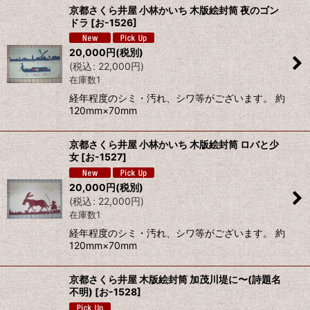
京都さくら井屋 小林かいち 木版絵封筒 夜のゴン
ドラ
[
お-1526
]
20,000
円
(税別)
(
税込
:
22,000
円
)
在庫数1
経年程度のシミ・汚れ、シワ等がございます。 約
120mm×70mm
京都さくら井屋 小林かいち 木版絵封筒 ロバと少
女
[
お-1527
]
20,000
円
(税別)
(
税込
:
22,000
円
)
在庫数1
経年程度のシミ・汚れ、シワ等がございます。 約
120mm×70mm
京都さくら井屋 木版絵封筒 加茂川堤に〜(詩題名
不明)
[
お-1528
]