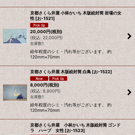
京都さくら井屋 小林かいち 木版絵封筒 岩場の女
性
[
お-1521
]
20,000
円
(税別)
(
税込
:
22,000
円
)
在庫数1
経年程度のシミ・汚れ等がございます。 約
120mm×70mm
京都さくら井屋 木版絵封筒 白鳥
[
お-1522
]
8,000
円
(税別)
(
税込
:
8,800
円
)
在庫数1
経年程度のシミ・汚れ等がございます。 約
120mm×70mm
京都さくら井屋 小林かいち 木版絵封筒 ゴンド
ラ ハープ 女性
[
お-1523
]