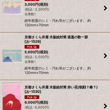
3,000
円
(税別)
(
税込
:
3,300
円
)
在庫数1
経年程度のシミ・汚れ等がございます。 約
120mm×70mm
京都さくら井屋 木版絵封筒 逍遥の歌一節
[
お-1529
]
5,000
円
(税別)
(
税込
:
5,500
円
)
在庫数1
経年程度のシミ・汚れ等がございます。 約
120mm×70mm
京都さくら井屋 木版絵封筒 赤い花(朝顔？椿？)
[
お-1530
]
6,000
円
(税別)
(
税込
:
6,600
円
)