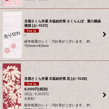
京都さくら井屋 木版絵封筒 さくらんぼ 紫の横縞
模様
[
お-1537
]
×
経年程度のシミ・汚れ等がございます。 約
155mm×63mm
京都さくら井屋 木版絵封筒 花
[
お-1538
]
6,000
円
(税別)
(
税込
:
6,600
円
)
在庫数1
経年程度のシミ・汚れ等がございます。 約