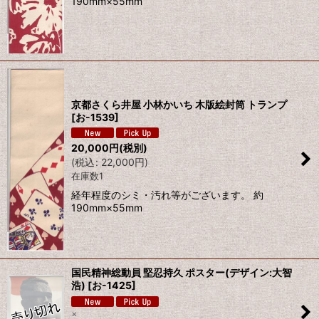
190mm×55mm
京都さくら井屋 小林かいち 木版絵封筒 トランプ
[
お-1539
]
20,000
円
(税別)
(
税込
:
22,000
円
)
在庫数1
経年程度のシミ・汚れ等がございます。 約
190mm×55mm
国民精神総動員 堅忍持久 ポスター(デザイン:大智
浩)
[
お-1425
]
×