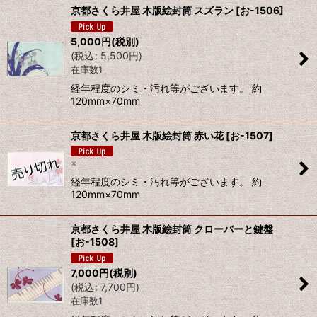
京都さくら井屋 木版絵封筒 スズラン
[
お-1506
]
5,000
円
(税別)
(
税込
:
5,500
円
)
在庫数1
経年程度のシミ・汚れ等がございます。 約
120mm×70mm
京都さくら井屋 木版絵封筒 赤い花
[
お-1507
]
×
経年程度のシミ・汚れ等がございます。 約
120mm×70mm
京都さくら井屋 木版絵封筒 クローバーと鍵盤
[
お-1508
]
7,000
円
(税別)
(
税込
:
7,700
円
)
在庫数1