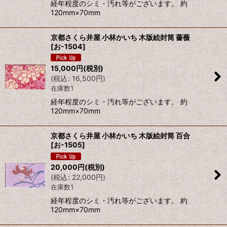
経年程度のシミ・汚れ等がございます。 約
120mm×70mm
京都さくら井屋 小林かいち 木版絵封筒 薔薇
[
お-1504
]
15,000
円
(税別)
(
税込
:
16,500
円
)
在庫数1
経年程度のシミ・汚れ等がございます。 約
120mm×70mm
京都さくら井屋 小林かいち 木版絵封筒 百合
[
お-1505
]
20,000
円
(税別)
(
税込
:
22,000
円
)
在庫数1
経年程度のシミ・汚れ等がございます。 約
120mm×70mm