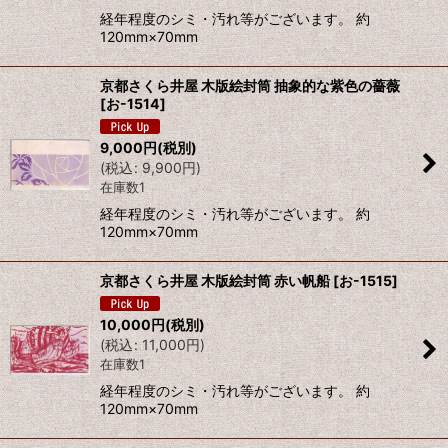
経年程度のシミ・汚れ等がございます。 約
120mm×70mm
京都さくら井屋 木版絵封筒 抽象的な紫色の薔薇
[
お-1514
]
9,000
円
(税別)
(
税込
:
9,900
円
)
在庫数1
経年程度のシミ・汚れ等がございます。 約
120mm×70mm
京都さくら井屋 木版絵封筒 赤い帆船
[
お-1515
]
10,000
円
(税別)
(
税込
:
11,000
円
)
在庫数1
経年程度のシミ・汚れ等がございます。 約
120mm×70mm