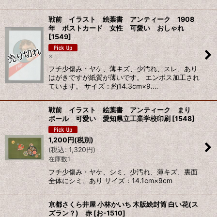
戦前 イラスト 絵葉書 アンティーク 1908
年 ポストカード 女性 可愛い おしゃれ
[
1549
]
×
フチ少傷み・ヤケ、薄キズ、少汚れ、スレ、あり
はがきですが紙質が薄いです。 エンボス加工され
ています。 サイズ：約14.3cm×9.…
戦前 イラスト 絵葉書 アンティーク まり
ボール 可愛い 愛知県立工業学校印刷
[
1548
]
1,200
円
(税別)
(
税込
:
1,320
円
)
在庫数1
フチ少傷み・ヤケ、シミ、少汚れ、薄キズ、裏面
全体にシミ、あり サイズ：14.1cm×9cm
京都さくら井屋 小林かいち 木版絵封筒 白い花(ス
ズラン？) 赤
[
お-1510
]