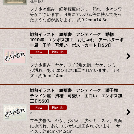
在庫数1
フチ少々傷み、経年程度のシミ・汚れ、少々シワ
等がございます。 4角にアルバム等に挟んであっ
たような跡があります。 約9.2cm×14.3c…
戦前イラスト 絵葉書 アンティーク 動物
1910年 エンボス加工 おしゃれ アールヌーボ
ー風 子羊 可愛い ポストカード
[
1551
]
×
フチ少傷み・ヤケ、フチ2角欠損、ヤケ、シミ、
少汚れ、あり エンボス加工されています。 サイ
ズ：約9cm×14cm
戦前イラスト 絵葉書 アンティーク 獅子舞
チンドン屋 滑稽 可愛い 面白い エンボス加
工
[
1550
]
×
フチ少傷み・ヤケ、少汚れ、少シミ、スレ、裏面
に少汚れ、あり エンボス加工されています。 サ
イズ：約9cm×14.2cm