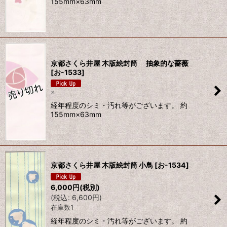
155mm×63mm
京都さくら井屋 木版絵封筒 抽象的な薔薇
[
お-1533
]
×
経年程度のシミ・汚れ等がございます。 約
155mm×63mm
京都さくら井屋 木版絵封筒 小鳥
[
お-1534
]
6,000
円
(税別)
(
税込
:
6,600
円
)
在庫数1
経年程度のシミ・汚れ等がございます。 約