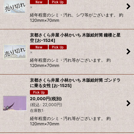
×
経年程度のシミ・汚れ、シワ等がございます。 約
120mm×70mm
京都さくら井屋 小林かいち 木版絵封筒 鐘楼と星
空
[
お-1524
]
×
経年程度のシミ・汚れ等がございます。 約
120mm×70mm
京都さくら井屋 小林かいち 木版絵封筒 ゴンドラ
に乗る女性
[
お-1525
]
20,000
円
(税別)
(
税込
:
22,000
円
)
在庫数1
経年程度のシミ・汚れ等がございます。 約
120mm×70mm