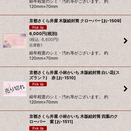
経年程度のシミ・汚れ等がございます。 約
120mm×70mm
京都さくら井屋 木版絵封筒 クローバー
[
お-1509
]
6,000
円
(税別)
(
税込
:
6,600
円
)
在庫数1
経年程度のシミ・汚れ等がございます。 約
120mm×70mm
京都さくら井屋 小林かいち 木版絵封筒 白い花(ス
ズラン？) 赤
[
お-1510
]
×
経年程度のシミ・汚れ等がございます。 約
120mm×70mm
京都さくら井屋 小林かいち 木版絵封筒 四葉のク
ローバー 紫
[
お-1511
]