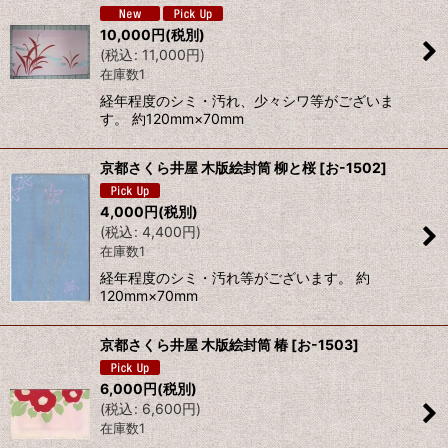
10,000
円
(税別)
(
税込
:
11,000
円
)
在庫数1
経年程度のシミ・汚れ、少々シワ等がございま
す。 約120mm×70mm
京都さくら井屋 木版絵封筒 柳と桜
[
お-1502
]
4,000
円
(税別)
(
税込
:
4,400
円
)
在庫数1
経年程度のシミ・汚れ等がございます。 約
120mm×70mm
京都さくら井屋 木版絵封筒 椿
[
お-1503
]
6,000
円
(税別)
(
税込
:
6,600
円
)
在庫数1