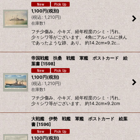
絞り込む
1,100
円
(税別)
(
税込
:
1,210
円
)
在庫数1
フチ少傷み、小キズ、経年程度のシミ・汚れ、
少々シワ等がございます。 4角にアルバムに挟ん
であったような跡、あり。 約14.2cm×9.2c…
帝国戦艦 扶桑 戦艦 軍艦 ポストカード 絵
葉書
[
1598
]
1,100
円
(税別)
(
税込
:
1,210
円
)
在庫数1
フチ少傷み、小キズ、経年程度のシミ・汚れ、
少々シワ等がございます。 約14.2cm×9.2cm
大戦艦 伊勢 戦艦 軍艦 ポストカード 絵葉
書
[
1596
]
1,100
円
(税別)