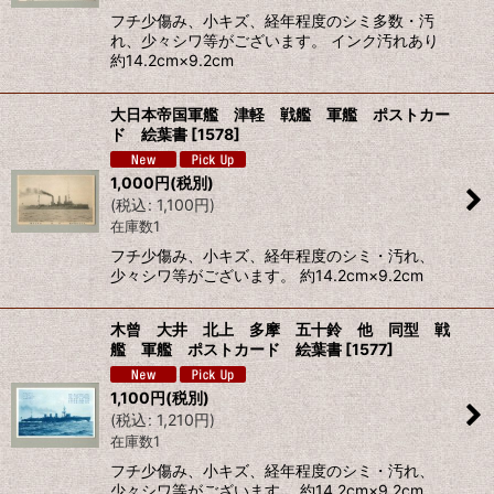
フチ少傷み、小キズ、経年程度のシミ多数・汚
れ、少々シワ等がございます。 インク汚れあり
約14.2cm×9.2cm
大日本帝国軍艦 津軽 戦艦 軍艦 ポストカー
ド 絵葉書
[
1578
]
1,000
円
(税別)
(
税込
:
1,100
円
)
在庫数1
フチ少傷み、小キズ、経年程度のシミ・汚れ、
少々シワ等がございます。 約14.2cm×9.2cm
木曾 大井 北上 多摩 五十鈴 他 同型 戦
艦 軍艦 ポストカード 絵葉書
[
1577
]
1,100
円
(税別)
(
税込
:
1,210
円
)
在庫数1
フチ少傷み、小キズ、経年程度のシミ・汚れ、
少々シワ等がございます。 約14.2cm×9.2cm