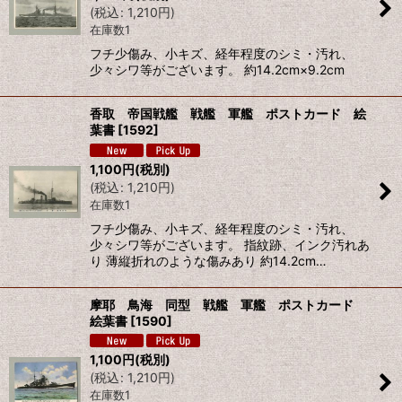
(
税込
:
1,210
円
)
在庫数1
フチ少傷み、小キズ、経年程度のシミ・汚れ、
少々シワ等がございます。 約14.2cm×9.2cm
香取 帝国戦艦 戦艦 軍艦 ポストカード 絵
葉書
[
1592
]
1,100
円
(税別)
(
税込
:
1,210
円
)
在庫数1
フチ少傷み、小キズ、経年程度のシミ・汚れ、
少々シワ等がございます。 指紋跡、インク汚れあ
り 薄縦折れのような傷みあり 約14.2cm…
摩耶 鳥海 同型 戦艦 軍艦 ポストカード
絵葉書
[
1590
]
1,100
円
(税別)
(
税込
:
1,210
円
)
在庫数1