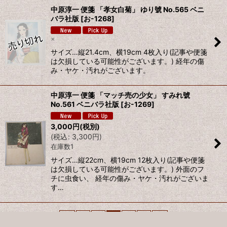
中原淳一 便箋 「孝女白菊」 ゆり號 No.565 ベニ
バラ社版
[
お-1268
]
×
サイズ…縦21.4cm、横19cm 4枚入り(記事や便箋
は欠損している可能性がございます。) 経年の傷
み・ヤケ・汚れがございます。
中原淳一 便箋 「マッチ売の少女」 すみれ號
No.561 ベニバラ社版
[
お-1269
]
3,000
円
(税別)
(
税込
:
3,300
円
)
在庫数1
サイズ…縦22cm、横19cm 12枚入り(記事や便箋
は欠損している可能性がございます。) 外面のフ
チに虫食い、 経年の傷み・ヤケ・汚れがございま
す…
«
前
1
2
3
4
5
次
»