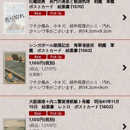
巨艦陸奥 長門の勇姿と観側気球 戦艦 軍艦
ポストカード 絵葉書
[
1570
]
×
フチ少傷み、小キズ、経年程度のシミ・汚れ、
少々シワ等がございます。 約14.2cm×9.2cm
シンガポール陥落記念 海軍省提供 戦艦 軍
艦 ポストカード 絵葉書
[
1563
]
1,100
円
(税別)
(
税込
:
1,210
円
)
在庫数1
フチ少傷み、小キズ、経年程度のシミ・汚れ、
少々シワ等がございます。 約14.2cm×9cm
大阪築港々内ニ繋留潜航艇ト母艦 明治41年11月
15日 絵葉書 レトロ ポストカード
[
1602
]
1,100
円
(税別)
(
税込
:
1,210
円
)