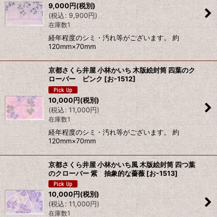
9,000
円
(税別)
(
税込
:
9,900
円
)
在庫数1
経年程度のシミ・汚れ等がございます。 約
120mm×70mm
京都さくら井屋 小林かいち 木版絵封筒 四葉のク
ローバー ピンク
[
お-1512
]
10,000
円
(税別)
(
税込
:
11,000
円
)
在庫数1
経年程度のシミ・汚れ等がございます。 約
120mm×70mm
京都さくら井屋 小林かいち風 木版絵封筒 四つ葉
のクローバー 紫 抽象的な薔薇
[
お-1513
]
10,000
円
(税別)
(
税込
:
11,000
円
)
在庫数1