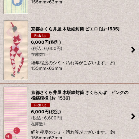
155mm×63mm
京都さくら井屋 木版絵封筒 ピエロ
[
お-1535
]
6,000
円
(税別)
(
税込
:
6,600
円
)
在庫数1
経年程度のシミ・汚れ等がございます。 約
155mm×63mm
京都さくら井屋 木版絵封筒 さくらんぼ ピンクの
横縞模様
[
お-1536
]
6,000
円
(税別)
(
税込
:
6,600
円
)
在庫数1
経年程度のシミ・汚れ等がございます。 約
155mm×63mm