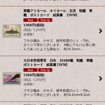
軍艦アリヨール オリヨール 石見 戦艦 軍
艦 ポストカード 絵葉書
[
1576
]
1,100
円
(税別)
(
税込
:
1,210
円
)
在庫数1
フチ少傷み、小キズ、経年程度のシミ・汚れ、
少々シワ等がございます。 4角にアルバム等に挟
んであったような跡あり。 約14.2cm×…
大日本帝国軍官 日向 31260噸 戦艦 軍艦
ポストカード 絵葉書
[
1576
]
1,100
円
(税別)
(
税込
:
1,210
円
)
在庫数1
フチ少傷み、小キズ、経年程度のシミ・汚れ、
少々シワ等がございます。 約14.2cm×9.2cm