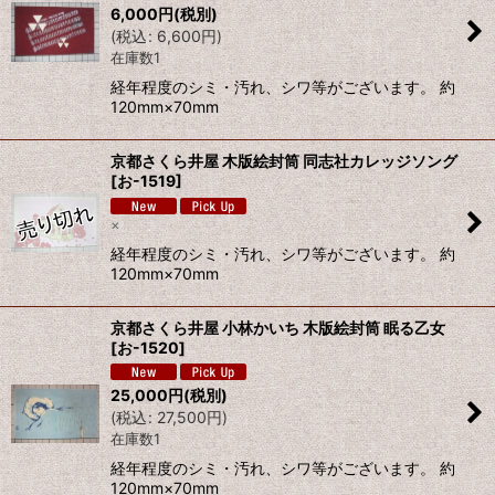
6,000
円
(税別)
(
税込
:
6,600
円
)
在庫数1
経年程度のシミ・汚れ、シワ等がございます。 約
120mm×70mm
京都さくら井屋 木版絵封筒 同志社カレッジソング
[
お-1519
]
×
経年程度のシミ・汚れ、シワ等がございます。 約
120mm×70mm
京都さくら井屋 小林かいち 木版絵封筒 眠る乙女
[
お-1520
]
25,000
円
(税別)
(
税込
:
27,500
円
)
在庫数1
経年程度のシミ・汚れ、シワ等がございます。 約
120mm×70mm