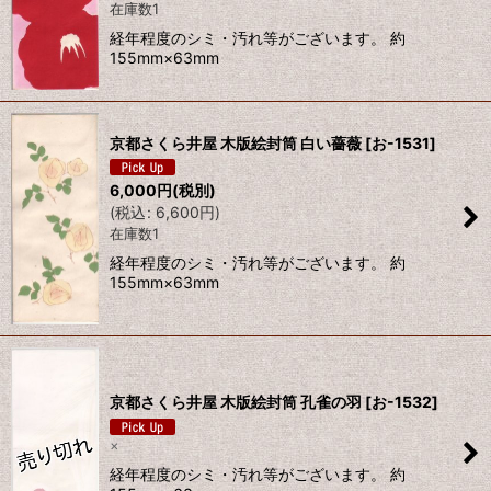
在庫数1
経年程度のシミ・汚れ等がございます。 約
155mm×63mm
京都さくら井屋 木版絵封筒 白い薔薇
[
お-1531
]
6,000
円
(税別)
(
税込
:
6,600
円
)
在庫数1
経年程度のシミ・汚れ等がございます。 約
155mm×63mm
京都さくら井屋 木版絵封筒 孔雀の羽
[
お-1532
]
×
経年程度のシミ・汚れ等がございます。 約