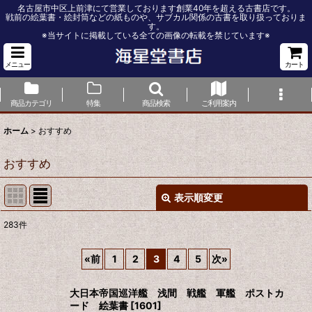
名古屋市中区上前津にて営業しております創業40年を超える古書店です。
戦前の絵葉書・絵封筒などの紙ものや、サブカル関係の古書を取り扱っておりま
す。
※当サイトに掲載している全ての画像の転載を禁じています※
メニュー
カート
商品カテゴリ
特集
商品検索
ご利用案内
ホーム
>
おすすめ
おすすめ
表示順変更
閉じる
283
件
表示数
:
«
前
1
2
3
4
5
次
»
並び順
:
大日本帝国巡洋艦 浅間 戦艦 軍艦 ポストカ
ード 絵葉書
[
1601
]